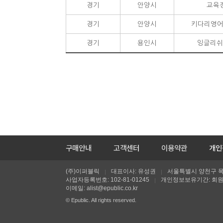
경기
안양시
교육
경기
안양시
키다리영어
경기
용인시
잉글리쉬
구매안내
고객센터
이용약관
개인
(주)이퍼블릭
대표이사: 유성권
서울특별시 양천구 목동
|
|
사업자등록번호: 102-81-01245
개인정보보유기간: 회
|
이메일:
alist@epublic.co.kr
© Epublic. All rights reserved.