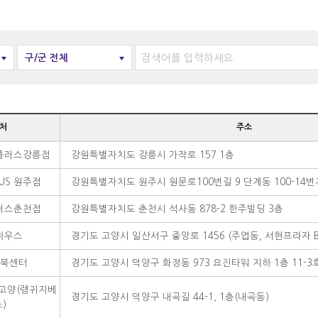
구/군 전체
처
주소
플러스강릉점
강원특별자치도 강릉시 가작로 157 1층
PLUS 원주점
강원특별자치도 원주시 원문로100번길 9 단계동 100-14번
러스춘천점
강원특별자치도 춘천시 석사동 878-2 한주빌딩 3층
하우스
경기도 고양시 일산서구 중앙로 1456 (주엽동, 서현프라자 
북센터
경기도 고양시 덕양구 화정동 973 요진타워 지하 1층 11-3
고양(랭귀지베
경기도 고양시 덕양구 내곡길 44-1, 1층(내곡동)
)