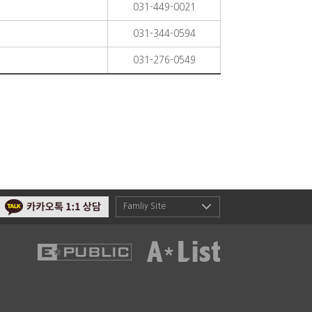
031-449-0021
031-344-0594
031-276-0549
Famliy Site