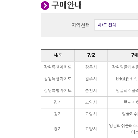
구매안내
지역선택
시/도 전체
시/도
구/군
구매
강원특별자치도
강릉시
강원잉글리쉬
강원특별자치도
원주시
ENGLISH 
강원특별자치도
춘천시
잉글리쉬플
경기
고양시
랭귀지
경기
고양시
잉글리쉬
잉글리쉬플러스
경기
고양시
이스