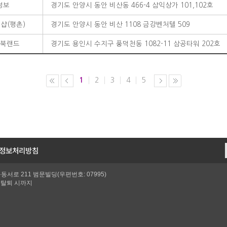
정보
경기도 안양시 동안 비산동 466-4 삼익상가 101,102호
샵(평촌)
경기도 안양시 동안 비산 1108 금강벤처텔 509
북랜드
경기도 용인시 수지구 풍덕천동 1082-11 삼공타워 202호
1
2
3
4
5
정보처리방침
서로 211 범문빌딩(우편번호: 07995)
원탈퇴 시까지