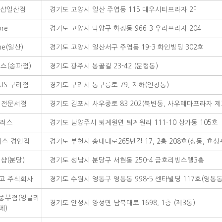
샵일산점
경기도 고양시 일산 주엽동 115 대우시티프라자 2F
ore
경기도 고양시 덕양구 화정동 966-3 우리프라자 204
ine(일산)
경기도 고양시 일산서구 주엽동 19-3 화인빌딩 302호
스(송파점)
경기도 광주시 봉골길 23-42 (문형동)
PLUS 구리점
경기도 구리시 동구릉로 79, 지하(인창동)
영어전문서점
경기도 김포시 사우중로 83 202(북변동, 사우테마프라자 제
러스
경기도 남양주시 퇴계원면 퇴계원리 111-10 상가동 105호
스 경인점
경기도 부천시 송내대로265번길 17, 2층 208호(상동, 효
샵(분당)
경기도 성남시 분당구 서현동 250-4 금호리빙스텔3층
고 주식회사
경기도 수원시 영통구 영통동 998-5 센타빌딩 117호(영통
중부점(잉글리
경기도 안성시 양성면 남북대로 1698, 1층 (제3동)
페)