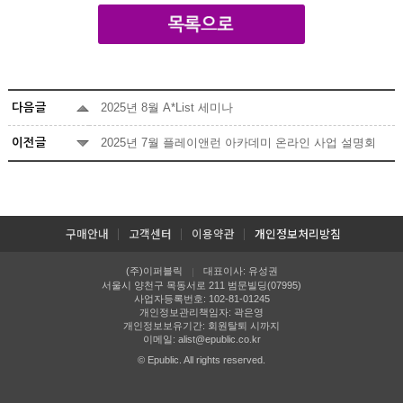
2025년 8월 A*List 세미나
다음글
2025년 7월 플레이앤런 아카데미 온라인 사업 설명회
이전글
구매안내
고객센터
이용약관
개인정보처리방침
(주)이퍼블릭
대표이사: 유성권
|
서울시 양천구 목동서로 211 범문빌딩(07995)
사업자등록번호: 102-81-01245
개인정보관리책임자: 곽은영
개인정보보유기간: 회원탈퇴 시까지
이메일:
alist@epublic.co.kr
© Epublic. All rights reserved.