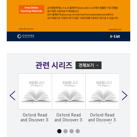
관련 시리즈
Oxford Read
Oxford Read
Oxford Read
Oxfor
and Discover 3:
and Discover 3:
and Discover 3:
and Disc
Amazing
Amazing
Animals In The
Animals
Minibeasts
Minibeasts
Air
Air (wi
(with MP3)