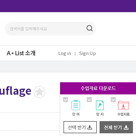
A
List 소개
Log in
Sign Up
uflage