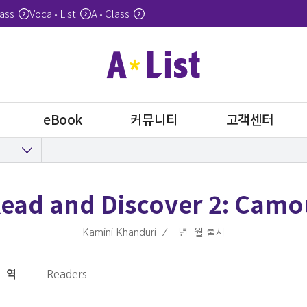
ass
Voca
List
A
Class
*
*
eBook
커뮤니티
고객센터
Read and Discover 2: Camo
Kamini Khanduri
⁄
-년 -월 출시
Readers
영역