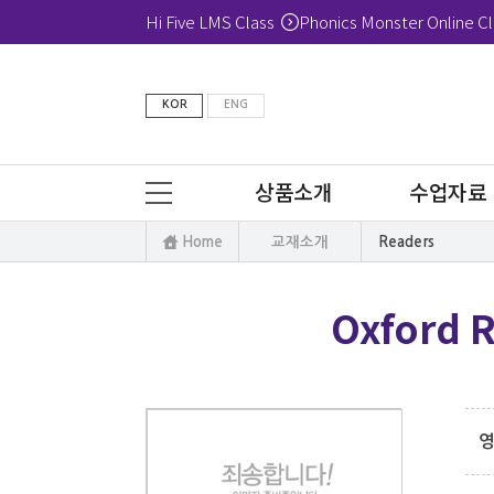
Hi Five LMS Class
Phonics Monster Online Cl
KOR
ENG
상품소개
수업자료
Home
교재소개
Readers
Oxford 