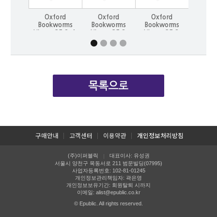
Oxford
Oxford
Oxford
Oxf
Bookworms
Bookworms
Bookworms
Book
Library 3E 2: A
Library 3E 2:
Library 3E 2:
Library
Stranger at
Agatha
Agatha
Alic
Green Knowe
Christie
Christie
Advent
Woman of
Woman of
Wonde
Mystery
Mystery (with
MP3)
구매안내
고객센터
이용약관
개인정보처리방침
(주)이퍼블릭
대표이사: 유성권
|
서울시 양천구 목동서로 211 범문빌딩(07995)
사업자등록번호: 102-81-01245
개인정보관리책임자: 곽은영
개인정보보유기간: 회원탈퇴 시까지
이메일:
alist@epublic.co.kr
© Epublic. All rights reserved.