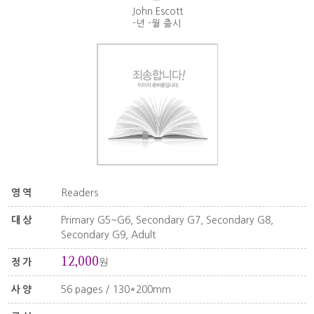
John Escott
-년 -월 출시
영역
Readers
대상
Primary G5~G6, Secondary G7, Secondary G8,
Secondary G9, Adult
12,000
정가
원
사양
56 pages / 130*200mm