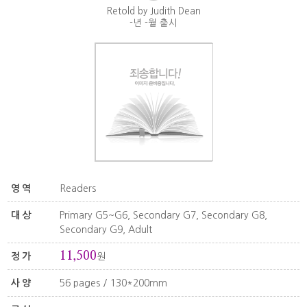
Retold by Judith Dean
-년 -월 출시
영역
Readers
대상
Primary G5~G6, Secondary G7, Secondary G8,
Secondary G9, Adult
11,500
정가
원
사양
56 pages / 130*200mm