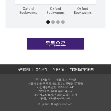
Oxford
Oxford
Oxford
Oxf
Bookworms
Bookworms
Bookworms
Book
Library 3E 1: 47
Library 3E 1: 47
Library 3E 1: A
Library 
Ronin
Ronin (with
Little Princess
Little P
MP3)
(with
구매안내
고객센터
이용약관
개인정보처리방침
(주)이퍼블릭
대표이사: 유성권
|
서울시 양천구 목동서로 211 범문빌딩(07995)
사업자등록번호: 102-81-01245
개인정보관리책임자: 곽은영
개인정보보유기간: 회원탈퇴 시까지
이메일:
alist@epublic.co.kr
© Epublic. All rights reserved.