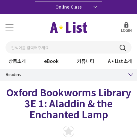
Online Class
상품소개
eBook
커뮤니티
A
List 소개
Readers
Oxford Bookworms Library
3E 1: Aladdin & the
Enchanted Lamp