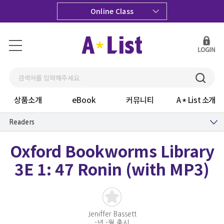
Online Class
상품소개
eBook
커뮤니티
A
List 소개
Readers
Oxford Bookworms Library
3E 1: 47 Ronin (with MP3)
Jeniffer Bassett
-년 -월 출시