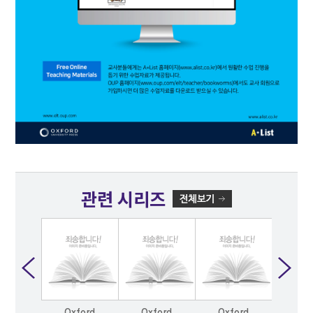
관련 시리즈
Oxford
Oxford
Oxford
Oxf