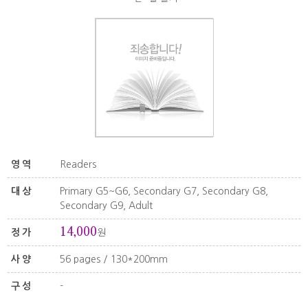
영역
Readers
대상
Primary G5~G6, Secondary G7, Secondary G8,
Secondary G9, Adult
14,000
정가
원
사양
56 pages / 130*200mm
구성
-