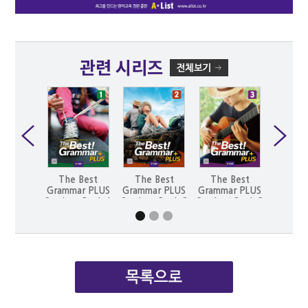
관련 시리즈
The Best
The Best
The Best
The 
Grammar PLUS
Grammar PLUS
Grammar PLUS
Gramma
Student Book 1
Student Book 2
Student Book 3
Workb