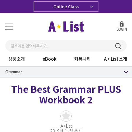
Online Class
상품소개
eBook
커뮤니티
A
List 소개
Grammar
The Best Grammar PLUS
Workbook 2
A*List
2019년 11월 출시