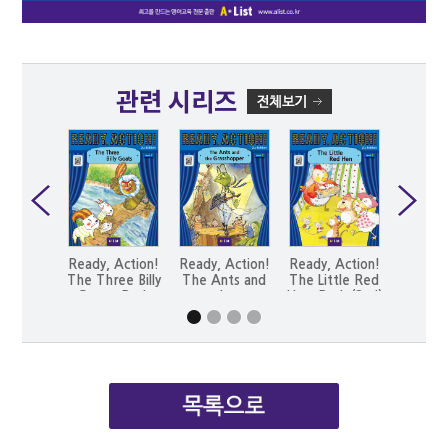
관련 시리즈
Ready, Action!
Ready, Action!
Ready, Action!
Ready, 
The Three Billy
The Ants and
The Little Red
The 
Goats_Pack
the
Hen_Pack (2nd)
Lit
(2nd)
Grasshopper_Pack
Pigs
(2nd)
(2