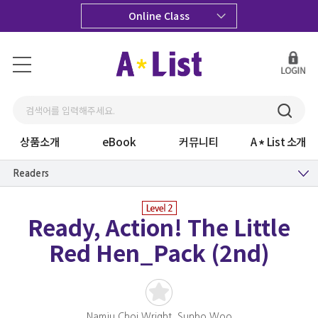
Online Class
상품소개
eBook
커뮤니티
A
List 소개
Readers
Ready, Action! The Little
Red Hen_Pack (2nd)
Namju Choi Wright, Sunbo Woo