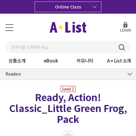
Online Class
상품소개
eBook
커뮤니티
A
List 소개
Readers
Ready, Action!
Classic_Little Green Frog,
Pack