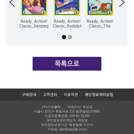
Ready, Action!
Ready, Action!
Ready, Action!
Ready, 
Classic_Sleeping
Classic_Rudolph,
Classic_The
Classic
Beauty, Pack
the Red-Nosed
Farting Lady,
Green
Reindeer, Pack
Pack
Pa
구매안내
고객센터
이용약관
개인정보처리방침
(주)이퍼블릭
대표이사: 유성권
|
서울시 양천구 목동서로 211 범문빌딩(07995)
사업자등록번호: 102-81-01245
개인정보관리책임자: 곽은영
개인정보보유기간: 회원탈퇴 시까지
이메일:
alist@epublic.co.kr