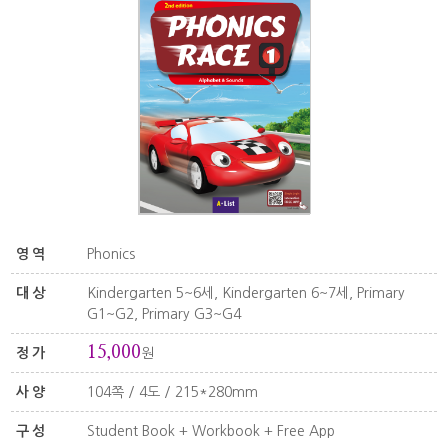
영역
Phonics
대상
Kindergarten 5~6세, Kindergarten 6~7세, Primary
G1~G2, Primary G3~G4
15,000
정가
원
사양
104쪽 / 4도 / 215*280mm
구성
Student Book + Workbook + Free App