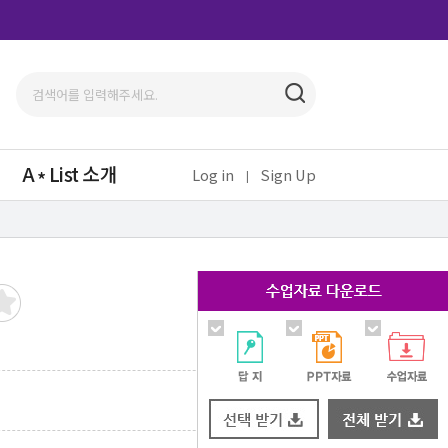
A
List 소개
Log in
Sign Up