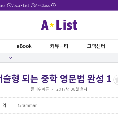
ass
Voca
List
A
Class
*
*
eBook
커뮤니티
고객센터
서술형 되는 중학 영문법 완성 1
플라워에듀
⁄
2017년 06월 출시
Grammar
영역