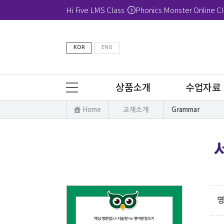
Hi Five LMS Class
Phonics Monster Online Cl
KOR
ENG
상품소개
수업자료
Home
교재소개
Grammar