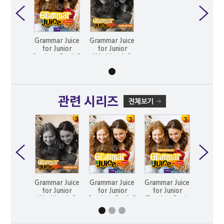
Grammar Juice
Grammar Juice
for Junior
for Junior
Student Book 3
Workbook 3
관련 시리즈
Grammar Juice
Grammar Juice
Grammar Juice
Gramma
for Junior
for Junior
for Junior
for J
Workbook 3
Student Book 3
Teacher Book
Workb
3