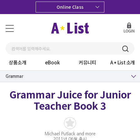
Online Class
상품소개
eBook
커뮤니티
A
List 소개
Grammar
Grammar Juice for Junior
Teacher Book 3
Michael Putlack and more
2011년 06월 출시