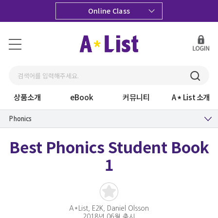
Online Class
상품소개
eBook
커뮤니티
A
List 소개
Phonics
Best Phonics Student Book
1
A*List, E2K, Daniel Olsson
2018년 06월 출시