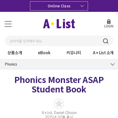
Online Class
상품소개
eBook
커뮤니티
A
List 소개
Phonics
Phonics Monster ASAP
Student Book
A*List, Daniel Olsson
2025년 07월 출시