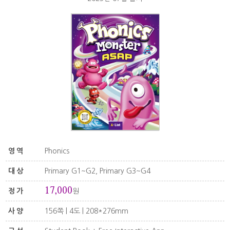
영역
Phonics
대상
Primary G1~G2, Primary G3~G4
17,000
정가
원
사양
156쪽 | 4도 | 208*276mm