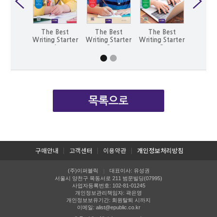
The Best
The Best
The Best
The 
Writing Starter
Writing Starter
Writing Starter
Writ
1
2
3
구매안내
고객센터
이용약관
개인정보처리방침
(주)이퍼블릭
대표이사: 유성권
|
서울시 양천구 목동서로 211 범문빌딩(07995)
사업자등록번호: 102-81-01245
개인정보관리책임자: 곽은영
개인정보보유기간: 회원탈퇴 시까지
이메일:
alist@epublic.co.kr