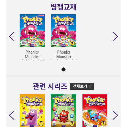
병행교재
Phonics
Phonics
Monster
Monster
Guidebook 4
Student Book 4
(2nd)
(2nd)
관련 시리즈