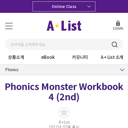
Online Class
상품소개
eBook
커뮤니티
A
List 소개
Phonics
Phonics Monster Workbook
4 (2nd)
A*List
2017년 07월 출시