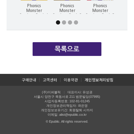
Phonics
Phonics
Phonics
Pho
Monster
Monster
Monster
Mon
Student Book 1
Student Book 2
Student Book 3
Student
(2nd)
(2nd)
(2nd)
(2
구매안내
고객센터
이용약관
개인정보처리방침
(주)이퍼블릭
대표이사: 유성권
|
서울시 양천구 목동서로 211 범문빌딩(07995)
사업자등록번호: 102-81-01245
개인정보관리책임자: 곽은영
개인정보보유기간: 회원탈퇴 시까지
이메일:
alist@epublic.co.kr
© Epublic. All rights reserved.