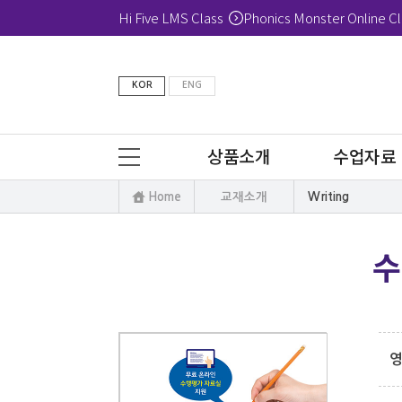
Hi Five LMS Class
Phonics Monster Online Cl
KOR
ENG
상품소개
수업자료
Home
교재소개
Writing
수