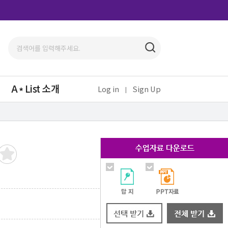
A
List 소개
Log in
Sign Up