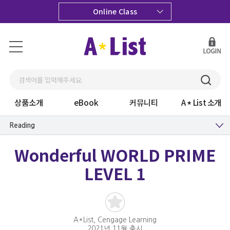
Online Class
상품소개
eBook
커뮤니티
A
List 소개
Reading
Wonderful WORLD PRIME
LEVEL 1
A*List, Cengage Learning
2021년 11월 출시