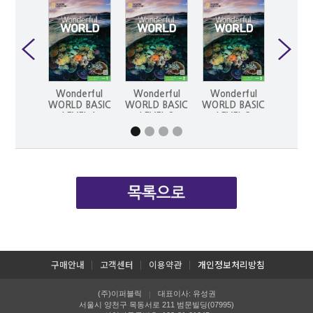
Wonderful
Wonderful
Wonderful
Wond
WORLD BASIC
WORLD BASIC
WORLD BASIC
WORLD
LEVEL 1
LEVEL 2
LEVEL 3
LEV
구매안내
고객센터
이용약관
개인정보처리방침
(주)이퍼블릭
대표이사: 유성권
|
서울시 양천구 목동서로 211 범문빌딩(07995)