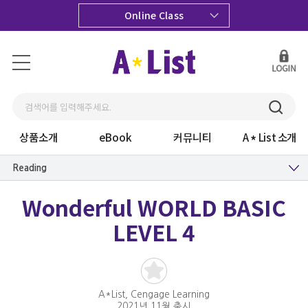
Online Class
상품소개
eBook
커뮤니티
A
List 소개
Reading
Wonderful WORLD BASIC
LEVEL 4
A*List, Cengage Learning
2021년 11월 출시