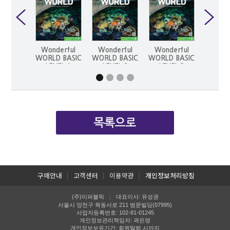
Wonderful
Wonderful
Wonderful
Wond
WORLD BASIC
WORLD BASIC
WORLD BASIC
WORLD
LEVEL 1
LEVEL 2
LEVEL 3
LEV
구매안내
고객센터
이용약관
개인정보처리방침
(주)이퍼블릭
대표이사: 유성권
|
서울시 양천구 목동서로 211 범문빌딩(07995)
사업자등록번호: 102-81-01245
개인정보관리책임자: 곽은영
개인정보보유기간: 회원탈퇴 시까지