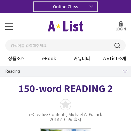
Online Class
상품소개
eBook
커뮤니티
A
List 소개
Reading
150-word READING 2
e-Creative Contents, Michael A. Putlack
2018년 06월 출시