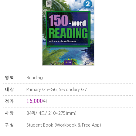
영역
Reading
대상
Primary G5~G6, Secondary G7
16,000
정가
원
사양
84쪽/ 4도/ 210*275(mm)
구성
Student Book (Workbook & Free App)