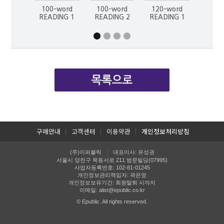
100-word
100-word
120-word
120-
READING 1
READING 2
READING 1
READ
구매안내
고객센터
이용약관
개인정보처리방침
(주)이퍼블릭
대표이사: 유성권
|
서울시 양천구 목동서로 211 범문빌딩(07995)
사업자등록번호: 102-81-01245
개인정보관리책임자: 곽은영
개인정보보유기간: 회원탈퇴 시까지
이메일:
alist@epublic.co.kr
© Epublic. All rights reserved.