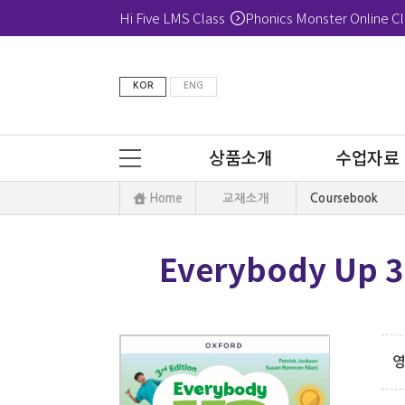
Hi Five LMS Class
Phonics Monster Online Cl
KOR
ENG
상품소개
수업자료
Home
교재소개
Coursebook
Everybody Up 3E