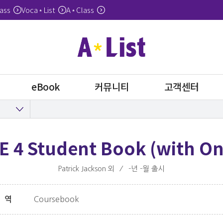
ass
Voca
List
A
Class
*
*
eBook
커뮤니티
고객센터
 4 Student Book (with On
Patrick Jackson 외
⁄
-년 -월 출시
Coursebook
영역