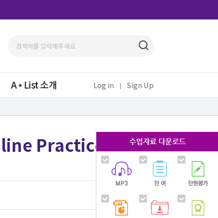
A
List 소개
Log in
Sign Up
line Practice)