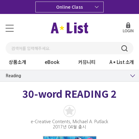
Online Class
상품소개
eBook
커뮤니티
A
List 소개
Reading
30-word READING 2
e-Creative Contents, Michael A. Putlack
2017년 04월 출시