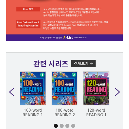
관련 시리즈
100-word
100-word
120-word
120-
READING 1
READING 2
READING 1
READ