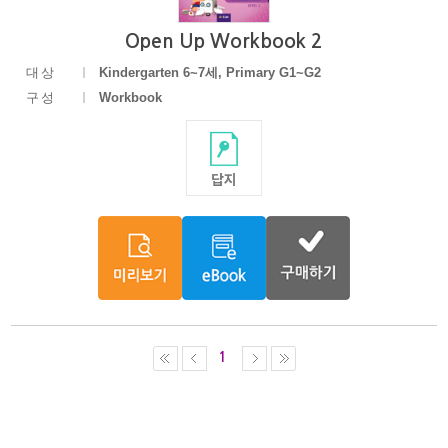
Open Up Workbook 2
대상
Kindergarten 6~7세, Primary G1~G2
구성
Workbook
1